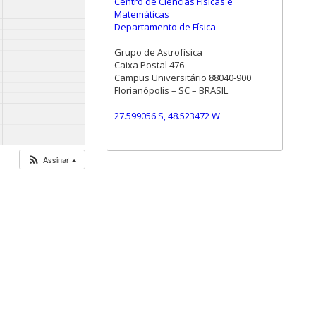
Centro de Ciências Físicas e
Matemáticas
Departamento de Física
Grupo de Astrofísica
Caixa Postal 476
Campus Universitário 88040-900
Florianópolis – SC – BRASIL
27.599056 S, 48.523472 W
Assinar