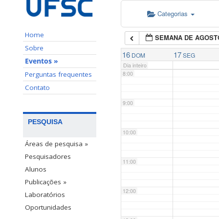
Categorias
6:00
Home
SEMANA DE AGOST
7:00
Sobre
16
17
DOM
SEG
Eventos »
Dia inteiro
Perguntas frequentes
8:00
Contato
9:00
PESQUISA
10:00
Áreas de pesquisa »
Pesquisadores
11:00
Alunos
Publicações »
12:00
Laboratórios
Oportunidades