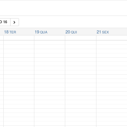
O 16
18
19
20
21
TER
QUA
QUI
SEX