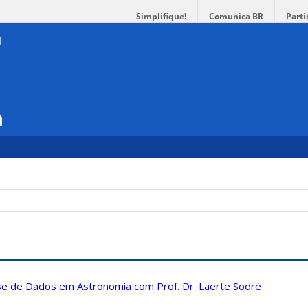
Simplifique!
Comunica BR
Parti
a
ise de Dados em Astronomia com Prof. Dr. Laerte Sodré