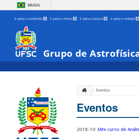
BRASIL
Ir para o conteúdo
1
Ir para o menu
2
Ir para a busca
3
Ir para o rodapé
4
Grupo de Astrofísic
Eventos
Eventos
2018-10:
Mini-curso de Anál