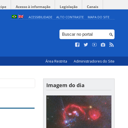
cipe
Acesso à informação
Legislação
Canais
ACESSIBILIDADE
ALTO CONTRASTE
MAPA DO SITE
Área Restrita
Administradores do Site
Imagem do dia