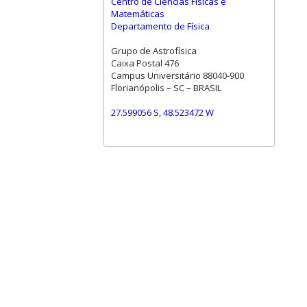
Centro de Ciências Físicas e
Matemáticas
Departamento de Física
Grupo de Astrofísica
Caixa Postal 476
Campus Universitário 88040-900
Florianópolis – SC – BRASIL
27.599056 S, 48.523472 W