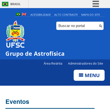
BRASIL
Simplifique!
ACESSIBILIDADE
ALTO CONTRASTE
MAPA DO SITE
Comunica BR
Participe
Acesso à informação
Legislação
Grupo de Astrofísica
Canais
Área Restrita
Administradores do Site
MENU
Eventos