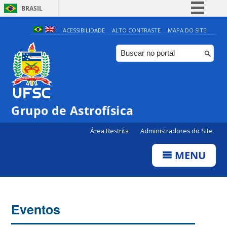
BRASIL
Simplifique!
ACESSIBILIDADE
ALTO CONTRASTE
MAPA DO SITE
Comunica BR
Participe
Acesso à informação
Legislação
Grupo de Astrofísica
Canais
Área Restrita
Administradores do Site
MENU
Eventos