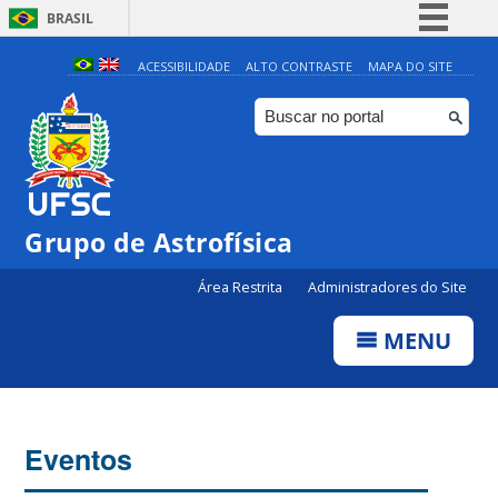
BRASIL
Simplifique!
ACESSIBILIDADE
ALTO CONTRASTE
MAPA DO SITE
Comunica BR
Participe
Acesso à informação
Legislação
Grupo de Astrofísica
Canais
Área Restrita
Administradores do Site
MENU
Eventos