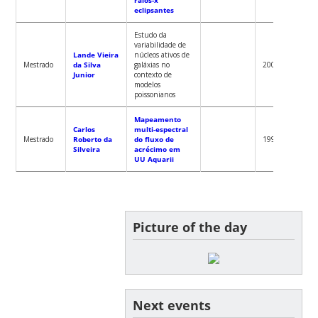
eclipsantes
Estudo da
variabilidade de
Lande Vieira
núcleos ativos de
Robert
Mestrado
da Silva
galáxias no
2000
Fernan
Junior
contexto de
modelos
poissonianos
Mapeamento
Carlos
multi-espectral
Raymu
Mestrado
Roberto da
do fluxo de
1998
Baptist
Silveira
acrécimo em
UU Aquarii
Picture of the day
Next events