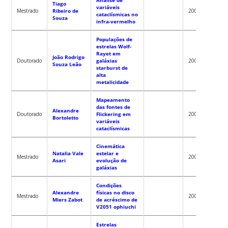
Tiago
variáveis
Raymu
Mestrado
Ribeiro de
2007
cataclísmicas no
Baptist
Souza
infra-vermelho
Populações de
estrelas Wolf-
Rayet em
João Rodrigo
Robert
Doutorado
galáxias
2006
Souza Leão
Fernan
starburst de
alta
metalicidade
Mapeamento
das fontes de
Alexandre
Raymu
Doutorado
Flickering em
2006
Bortoletto
Baptist
variáveis
cataclísmicas
Cinemática
Natalia Vale
estelar e
Robert
Mestrado
2006
Asari
evolução de
Fernan
galáxias
Condições
Alexandre
físicas no disco
Raymu
Mestrado
2006
Miers Zabot
de acréscimo de
Baptist
V2051 ophiuchi
Estrelas