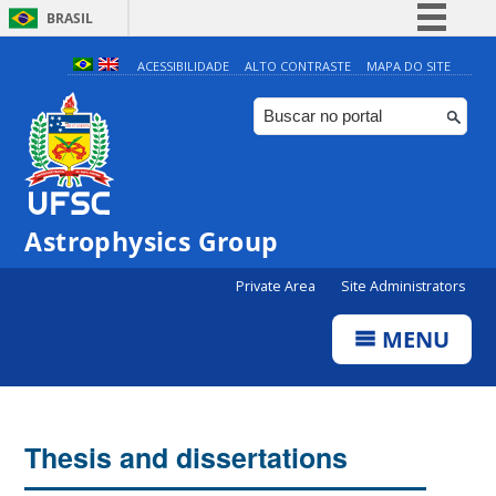
BRASIL
Simplifique!
ACESSIBILIDADE
ALTO CONTRASTE
MAPA DO SITE
Comunica BR
Participe
Acesso à informação
Legislação
Astrophysics Group
Canais
Private Area
Site Administrators
MENU
Thesis and dissertations