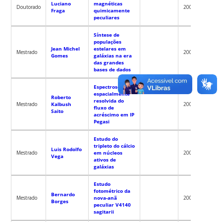
Luciano
magnéticas
Antoni
Doutorado
2006
Fraga
quimicamente
Kanaa
peculiares
Síntese de
populações
Jean Michel
estelares em
Robert
Mestrado
2005
Gomes
galáxias na era
Fernan
das grandes
bases de dados
Espectroscopia
espacialmente
Roberto
resolvida do
Raymu
Mestrado
Kalbush
2004
fluxo de
Baptist
Saito
acréscimo em IP
Pegasi
Estudo do
tripleto do cálcio
Luis Rodolfo
Robert
Mestrado
em núcleos
2004
Vega
Fernan
ativos de
galáxias
Estudo
fotométrico da
Bernardo
Raymu
Mestrado
nova-anã
2004
Borges
Baptist
peculiar V4140
sagitarii