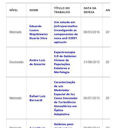
TÍTULO DO
DATA DA
NÍVEL
NOME
ANO
ORIE
TRABALHO
DEFESA
Um estudo em
Eduardo
(infra)vermelho:
Luann
investigando as
Raymu
Mestrado
08/03/2016
2016
Wojcikiewicz
componentes da
Baptist
Duarte Silva
nova anã V2051
ophiuchi
Espectroscopia
3-D de Galáxias:
Andre Luiz
Síntese de
Robert
Doutorado
31/08/2015
2015
de Amorim
Populações
Fernan
Estelares e
Morfologia
Caracterização
de um
Modulador
Espacial de luz
Rafael Luiz
Antoni
Mestrado
Como Simulador
06/07/2015
2015
Bernardi
Kanaa
de Turbulência
Atmosférica em
Óptica
Adaptativa
Galáxias post-
Mestrado
Ariel Werle
starburst no
09/09/2014
2014
Abílio