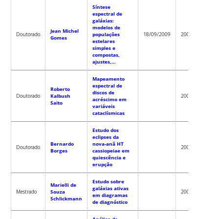
Síntese
espectral de
galáxias:
modelos de
Jean Michel
Robert
Doutorado
populações
18/09/2009
2009
Gomes
Fernan
estelares
simples e
compostas,
ajustes,…
Mapeamento
espectral de
Roberto
discos de
Raymu
Doutorado
Kalbush
2008
acréscimo em
Baptist
Saito
variáveis
cataclísmicas
Estudo dos
eclipses da
Bernardo
nova-anã HT
Raymu
Doutorado
2008
Borges
cassiopeiae em
Baptist
quiescência e
erupção
Estudo sobre
Marielli de
galáxias ativas
Robert
Mestrado
Souza
2008
em diagramas
Fernan
Schlickmann
de diagnóstico
Análise de