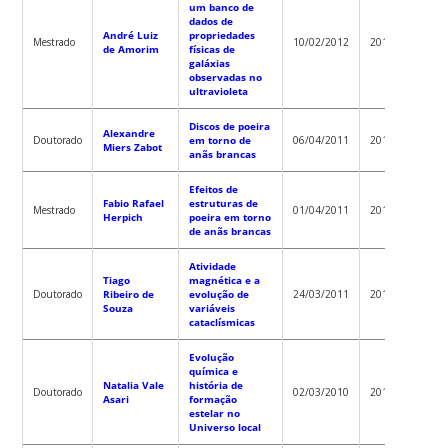
um banco de
dados de
André Luiz
propriedades
Robert
Mestrado
10/02/2012
2012
de Amorim
físicas de
Fernan
galáxias
observadas no
ultravioleta
Discos de poeira
Alexandre
Antoni
Doutorado
em torno de
06/04/2011
2011
Miers Zabot
Kanaa
anãs brancas
Efeitos de
Fabio Rafael
estruturas de
Antoni
Mestrado
01/04/2011
2011
Herpich
poeira em torno
Kanaa
de anãs brancas
Atividade
Tiago
magnética e a
Raymu
Doutorado
Ribeiro de
evolução de
24/03/2011
2011
Baptist
Souza
variáveis
cataclísmicas
Evolução
química e
Natalia Vale
história de
Robert
Doutorado
02/03/2010
2010
Asari
formação
Fernan
estelar no
Universo local