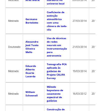
universo local
Coeficiente de
extinção
Germano
atmosférica
Antoni
Mestrado
27/03/2014
2014
Bortolotto
com uma
Kanaa
câmera de todo-
céu
Uso de técnicas
Alexandre
de redes
José Tuoto
neurais em
Antoni
Doutorado
21/03/2014
2014
Silveira
instrumentação
Kanaa
Mello
para
astronomia
Tomografia PCA
Eduardo
aplicada às
Alberto
Robert
Mestrado
galáxias do
19/03/2014
2014
Duarte
Fernan
Projeto CALIFA
Lacerda
Survey
Método
bayesiano de
William
Robert
Mestrado
casamento
16/03/2012
2012
Schoenell
Fernan
espectral de
galáxias
Construção de