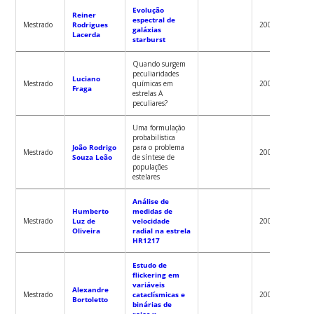
Evolução
Reiner
espectral de
Robert
Mestrado
Rodrigues
2002
galáxias
Fernan
Lacerda
starburst
Quando surgem
peculiaridades
Luciano
Antoni
Mestrado
químicas em
2002
Fraga
Kanaa
estrelas A
peculiares?
Uma formulação
probabilística
João Rodrigo
para o problema
Robert
Mestrado
2001
Souza Leão
de síntese de
Fernan
populações
estelares
Análise de
Humberto
medidas de
Antoni
Mestrado
Luz de
velocidade
2001
Kanaa
Oliveira
radial na estrela
HR1217
Estudo de
flickering em
variáveis
Alexandre
Raymu
Mestrado
cataclísmicas e
2001
Bortoletto
Baptist
binárias de
raios-x