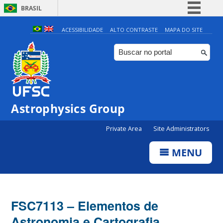
BRASIL
Simplifique!
ACESSIBILIDADE
ALTO CONTRASTE
MAPA DO SITE
Comunica BR
Participe
Acesso à informação
Legislação
Astrophysics Group
Canais
Private Area
Site Administrators
MENU
FSC7113 – Elementos de
Astronomia e Cartografia