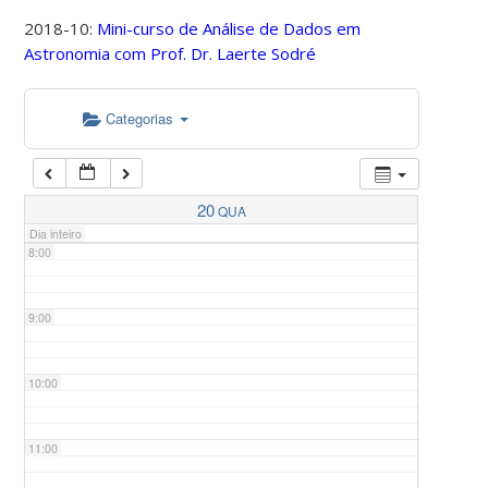
2018-10:
Mini-curso de Análise de Dados em
Astronomia com Prof. Dr. Laerte Sodré
5:00
Categorias
6:00
7:00
20
QUA
Dia inteiro
8:00
9:00
10:00
11:00