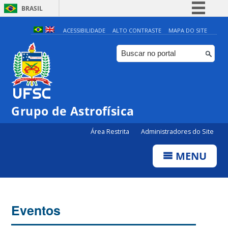
BRASIL
Simplifique!
ACESSIBILIDADE
ALTO CONTRASTE
MAPA DO SITE
Comunica BR
Participe
Acesso à informação
Legislação
0:00
Grupo de Astrofísica
Canais
Área Restrita
Administradores do Site
1:00
MENU
2:00
3:00
Eventos
4:00