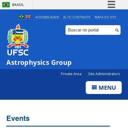
BRASIL
Simplifique!
ACESSIBILIDADE
ALTO CONTRASTE
MAPA DO SITE
Comunica BR
Participe
Acesso à informação
Legislação
Astrophysics Group
Canais
Private Area
Site Administrators
MENU
Events