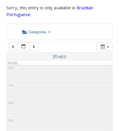
Sorry, this entry is only available in
Brazilian
Portuguese
.
Categories
20
WED
All-day
0:00
1:00
2:00
3:00