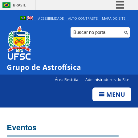
BRASIL
Simplifique!
ACESSIBILIDADE
ALTO CONTRASTE
MAPA DO SITE
Comunica BR
Participe
Acesso à informação
Legislação
Grupo de Astrofísica
Canais
Área Restrita
Administradores do Site
MENU
Eventos