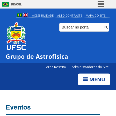
BRASIL
Simplifique!
ACESSIBILIDADE
ALTO CONTRASTE
MAPA DO SITE
Comunica BR
Participe
Acesso à informação
Legislação
Grupo de Astrofísica
Canais
Área Restrita
Administradores do Site
MENU
Eventos