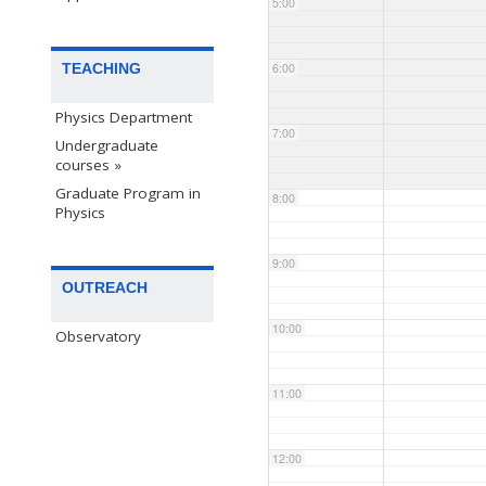
5:00
TEACHING
6:00
Physics Department
7:00
Undergraduate
courses »
Graduate Program in
8:00
Physics
9:00
OUTREACH
10:00
Observatory
11:00
12:00