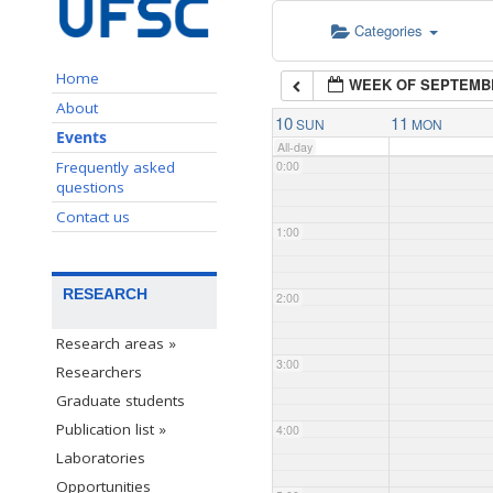
Categories
Home
WEEK OF SEPTEMB
About
10
11
SUN
MON
Events
All-day
Frequently asked
0:00
questions
Contact us
1:00
RESEARCH
2:00
Research areas »
3:00
Researchers
Graduate students
Publication list »
4:00
Laboratories
Opportunities