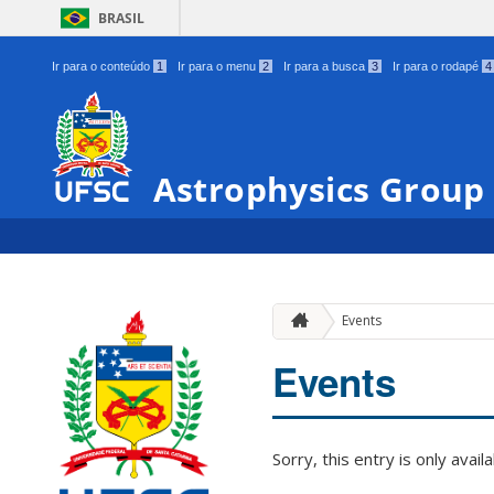
BRASIL
Ir para o conteúdo
1
Ir para o menu
2
Ir para a busca
3
Ir para o rodapé
4
Astrophysics Group
Events
Events
Sorry, this entry is only avail