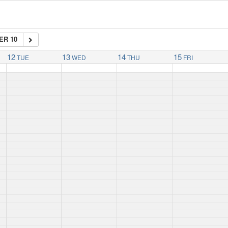
ER 10
12
13
14
15
TUE
WED
THU
FRI