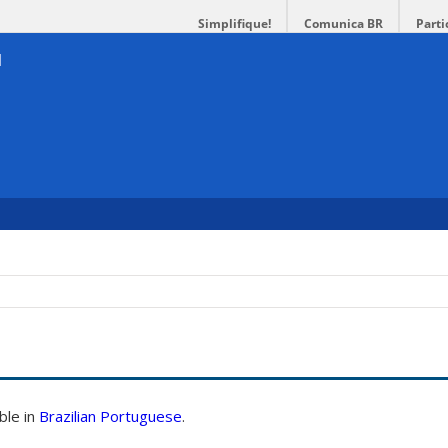
Simplifique!
Comunica BR
Parti
able in
Brazilian Portuguese
.