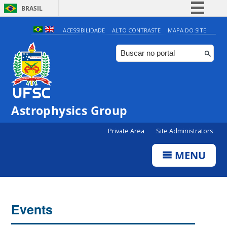
BRASIL
Simplifique!
ACESSIBILIDADE
ALTO CONTRASTE
MAPA DO SITE
Comunica BR
Participe
Acesso à informação
Legislação
Astrophysics Group
Canais
Private Area
Site Administrators
MENU
Events