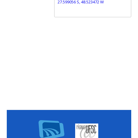
27.599056 S, 48.523472 W