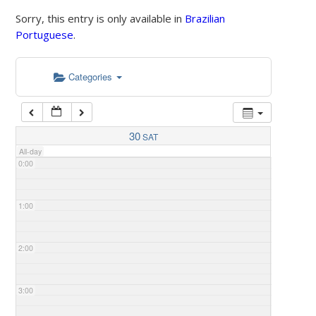
Sorry, this entry is only available in
Brazilian
Portuguese
.
Categories
30
SAT
All-day
0:00
1:00
2:00
3:00