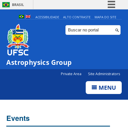
BRASIL
Simplifique!
ACESSIBILIDADE
ALTO CONTRASTE
MAPA DO SITE
Comunica BR
Participe
Acesso à informação
Legislação
Astrophysics Group
Canais
Private Area
Site Administrators
MENU
Events