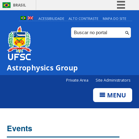
BRASIL
Simplifique!
ACESSIBILIDADE
ALTO CONTRASTE
MAPA DO SITE
Comunica BR
Participe
Acesso à informação
Legislação
0:00
Astrophysics Group
Canais
Private Area
Site Administrators
1:00
MENU
2:00
3:00
Events
4:00