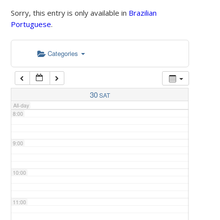
Sorry, this entry is only available in
Brazilian
Portuguese
.
5:00
Categories
6:00
7:00
30
SAT
All-day
8:00
9:00
10:00
11:00