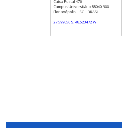
Caixa Postal 476
Campus Universitário 88040-900
Florianópolis – SC – BRASIL
27.599056 S, 48.523472 W