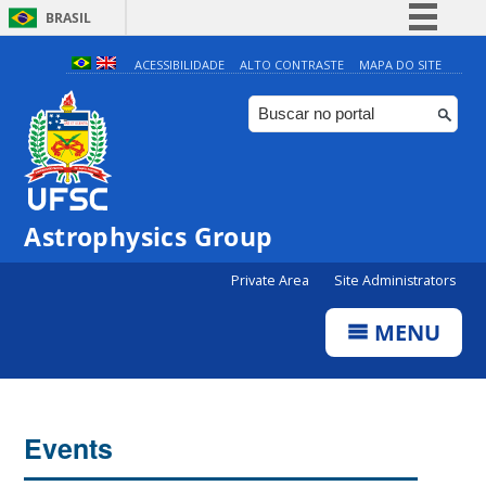
BRASIL
Simplifique!
ACESSIBILIDADE
ALTO CONTRASTE
MAPA DO SITE
Comunica BR
Participe
Acesso à informação
Legislação
0:00
Astrophysics Group
Canais
Private Area
Site Administrators
1:00
MENU
2:00
3:00
Events
4:00