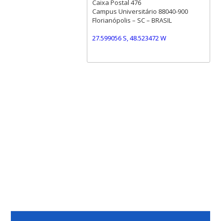
Caixa Postal 476
Campus Universitário 88040-900
Florianópolis – SC – BRASIL
27.599056 S, 48.523472 W