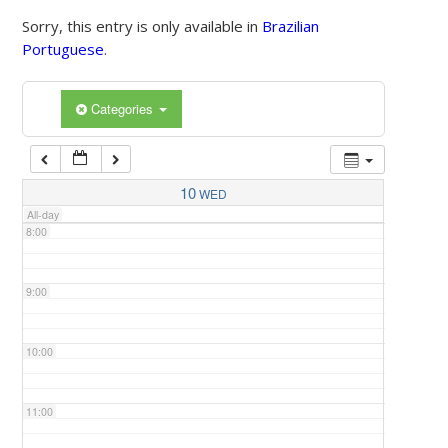
Sorry, this entry is only available in
Brazilian
Portuguese
.
5:00
Categories
6:00
7:00
10
WED
All-day
8:00
9:00
10:00
11:00