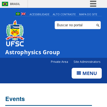
BRASIL
Simplifique!
ACESSIBILIDADE
ALTO CONTRASTE
MAPA DO SITE
Comunica BR
Participe
Acesso à informação
Legislação
Astrophysics Group
Canais
Private Area
Site Administrators
MENU
Events