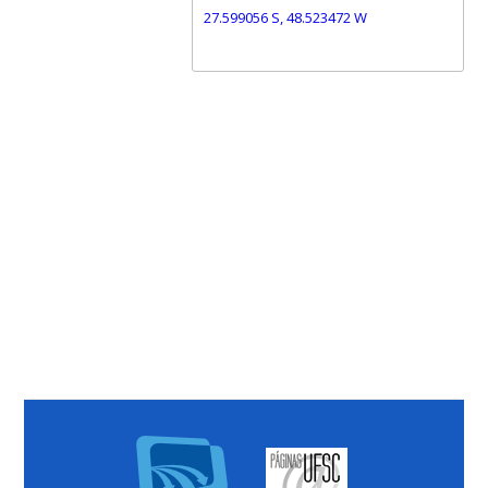
27.599056 S, 48.523472 W