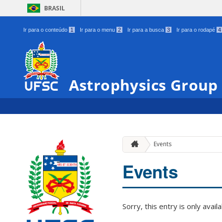
BRASIL
Ir para o conteúdo
1
Ir para o menu
2
Ir para a busca
3
Ir para o rodapé
4
Astrophysics Group
Events
Events
Sorry, this entry is only avail