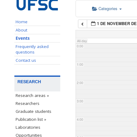
Categories
Home
1 DE NOVEMBER DE
About
Events
All-day
Frequently asked
0:00
questions
Contact us
1:00
RESEARCH
2:00
Research areas »
3:00
Researchers
Graduate students
Publication list »
4:00
Laboratories
Opportunities