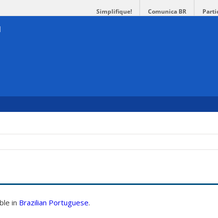
Simplifique!
Comunica BR
Parti
able in
Brazilian Portuguese
.