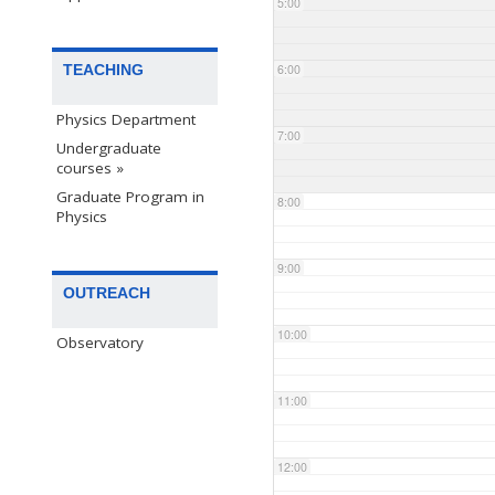
5:00
TEACHING
6:00
Physics Department
7:00
Undergraduate
courses »
Graduate Program in
8:00
Physics
9:00
OUTREACH
10:00
Observatory
11:00
12:00