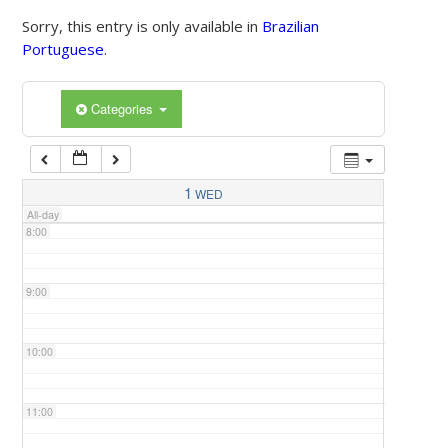
Sorry, this entry is only available in
Brazilian
Portuguese
.
5:00
Categories
6:00
7:00
1
WED
All-day
8:00
9:00
10:00
11:00