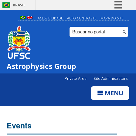
BRASIL
Simplifique!
ACESSIBILIDADE
ALTO CONTRASTE
MAPA DO SITE
Comunica BR
Participe
Acesso à informação
Legislação
0:00
Astrophysics Group
Canais
Private Area
Site Administrators
1:00
MENU
2:00
3:00
Events
4:00