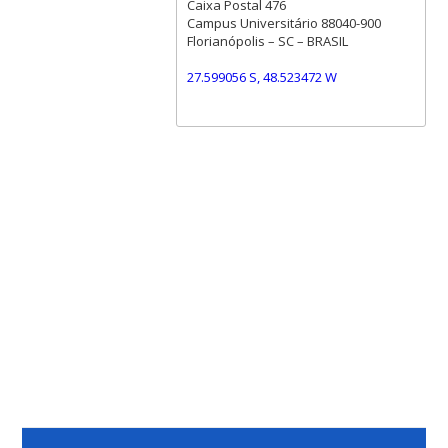
Caixa Postal 476
Campus Universitário 88040-900
Florianópolis – SC – BRASIL
27.599056 S, 48.523472 W