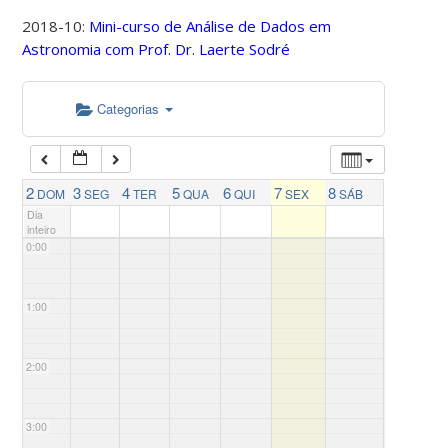
2018-10:
Mini-curso de Análise de Dados em
Astronomia com Prof. Dr. Laerte Sodré
Categorias
2
3
4
5
6
7
8
DOM
SEG
TER
QUA
QUI
SEX
SÁB
Dia
inteiro
0:00
1:00
2:00
3:00