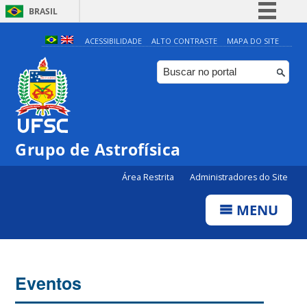
BRASIL
Simplifique!
ACESSIBILIDADE
ALTO CONTRASTE
MAPA DO SITE
Comunica BR
Participe
Acesso à informação
Legislação
Grupo de Astrofísica
Canais
Área Restrita
Administradores do Site
MENU
Eventos