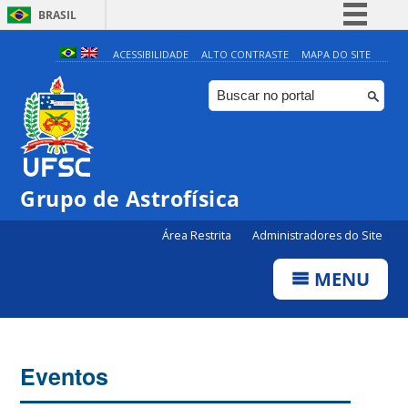
BRASIL
Simplifique!
ACESSIBILIDADE
ALTO CONTRASTE
MAPA DO SITE
Comunica BR
Participe
Acesso à informação
Legislação
Grupo de Astrofísica
Canais
Área Restrita
Administradores do Site
MENU
Eventos