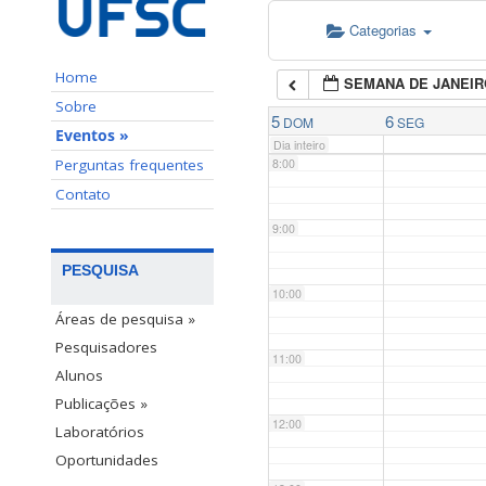
Categorias
6:00
Home
SEMANA DE JANEIR
7:00
Sobre
5
6
DOM
SEG
Eventos »
Dia inteiro
Perguntas frequentes
8:00
Contato
9:00
PESQUISA
10:00
Áreas de pesquisa »
Pesquisadores
11:00
Alunos
Publicações »
12:00
Laboratórios
Oportunidades