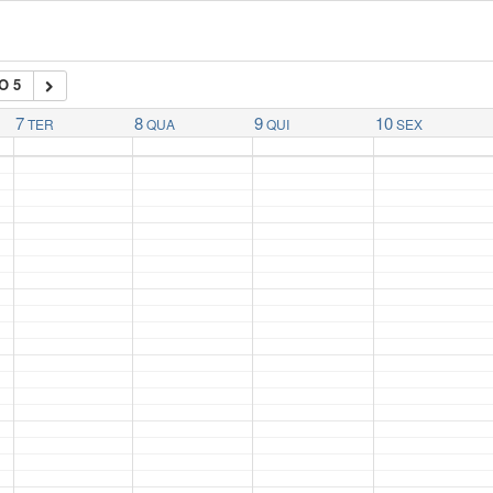
O 5
7
8
9
10
TER
QUA
QUI
SEX