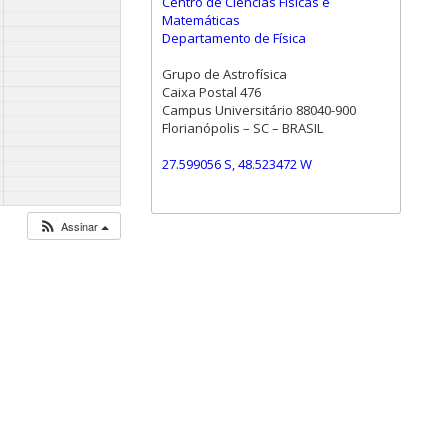
Centro de Ciências Físicas e
Matemáticas
Departamento de Física
Grupo de Astrofísica
Caixa Postal 476
Campus Universitário 88040-900
Florianópolis – SC – BRASIL
27.599056 S, 48.523472 W
Assinar