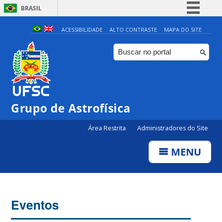
BRASIL
Simplifique!
ACESSIBILIDADE
ALTO CONTRASTE
MAPA DO SITE
Comunica BR
Participe
Acesso à informação
Legislação
Grupo de Astrofísica
Canais
Área Restrita
Administradores do Site
MENU
Eventos