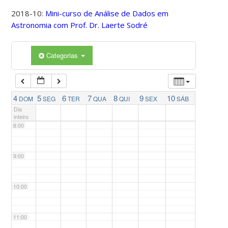
4:00
2018-10:
Mini-curso de Análise de Dados em
Astronomia com Prof. Dr. Laerte Sodré
5:00
Categorias
6:00
7:00
4
5
6
7
8
9
10
DOM
SEG
TER
QUA
QUI
SEX
SÁB
Dia
inteiro
8:00
9:00
10:00
11:00