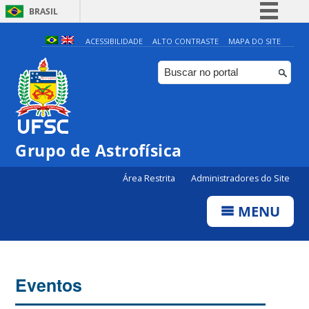
BRASIL
Simplifique!
ACESSIBILIDADE
ALTO CONTRASTE
MAPA DO SITE
Comunica BR
Participe
Acesso à informação
Legislação
Grupo de Astrofísica
0:00
Canais
Área Restrita
Administradores do Site
1:00
MENU
2:00
3:00
Eventos