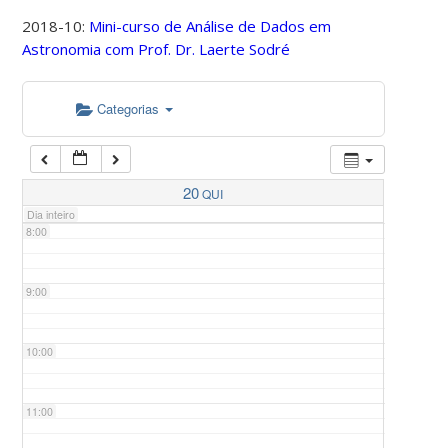
2018-10:
Mini-curso de Análise de Dados em
Astronomia com Prof. Dr. Laerte Sodré
5:00
Categorias
6:00
7:00
20
QUI
Dia inteiro
8:00
9:00
10:00
11:00