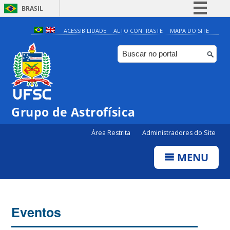
BRASIL
Simplifique!
ACESSIBILIDADE
ALTO CONTRASTE
MAPA DO SITE
Comunica BR
Participe
Acesso à informação
Legislação
0:00
Grupo de Astrofísica
Canais
Área Restrita
Administradores do Site
1:00
MENU
2:00
3:00
Eventos
4:00