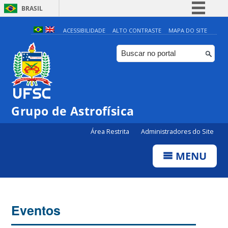
BRASIL
Simplifique!
ACESSIBILIDADE
ALTO CONTRASTE
MAPA DO SITE
Comunica BR
Participe
Acesso à informação
Legislação
Grupo de Astrofísica
Canais
Área Restrita
Administradores do Site
MENU
Eventos