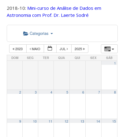
2018-10:
Mini-curso de Análise de Dados em
Astronomia com Prof. Dr. Laerte Sodré
Categorias
2023
MAIO
JUL
2025
DOM
SEG
TER
QUA
QUI
SEX
SÁB
1
2
3
4
5
6
7
8
9
10
11
12
13
14
15