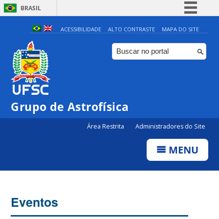
BRASIL
Simplifique!
ACESSIBILIDADE
ALTO CONTRASTE
MAPA DO SITE
Comunica BR
Participe
Acesso à informação
Legislação
0:00
Grupo de Astrofísica
Canais
Área Restrita
Administradores do Site
1:00
MENU
2:00
3:00
Eventos
4:00