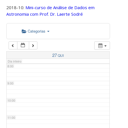
2018-10:
Mini-curso de Análise de Dados em
Astronomia com Prof. Dr. Laerte Sodré
5:00
Categorias
6:00
7:00
27
QUI
Dia inteiro
8:00
9:00
10:00
11:00