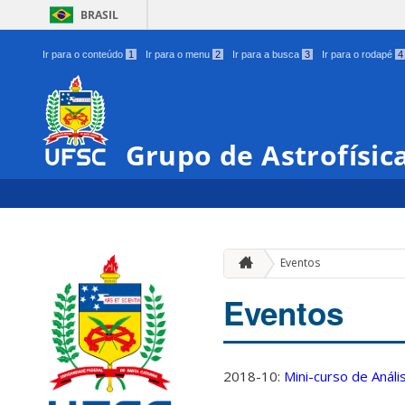
BRASIL
Ir para o conteúdo
1
Ir para o menu
2
Ir para a busca
3
Ir para o rodapé
4
Grupo de Astrofísic
Eventos
Eventos
2018-10:
Mini-curso de Anál