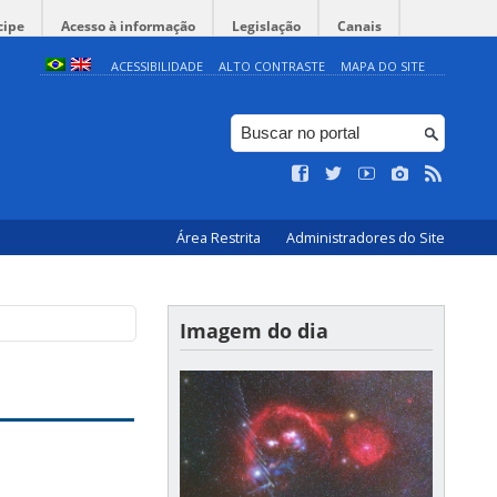
cipe
Acesso à informação
Legislação
Canais
ACESSIBILIDADE
ALTO CONTRASTE
MAPA DO SITE
Área Restrita
Administradores do Site
Imagem do dia