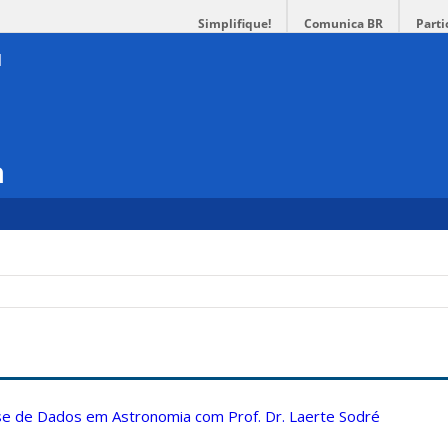
Simplifique!
Comunica BR
Parti
a
ise de Dados em Astronomia com Prof. Dr. Laerte Sodré