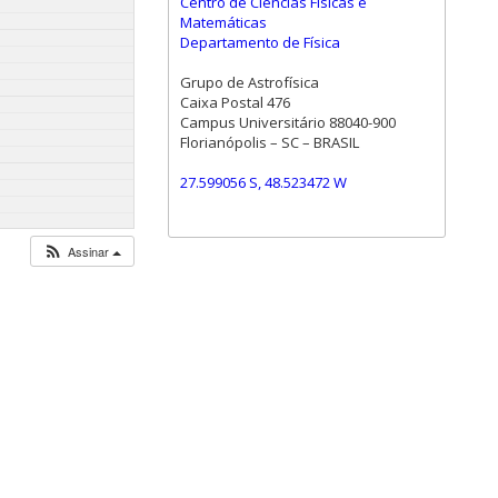
Centro de Ciências Físicas e
Matemáticas
Departamento de Física
Grupo de Astrofísica
Caixa Postal 476
Campus Universitário 88040-900
Florianópolis – SC – BRASIL
27.599056 S, 48.523472 W
Assinar