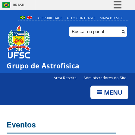
BRASIL
Simplifique!
ACESSIBILIDADE
ALTO CONTRASTE
MAPA DO SITE
Comunica BR
Participe
Acesso à informação
Legislação
0:00
Grupo de Astrofísica
Canais
Área Restrita
Administradores do Site
1:00
MENU
2:00
3:00
Eventos
4:00