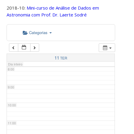
2018-10:
Mini-curso de Análise de Dados em
Astronomia com Prof. Dr. Laerte Sodré
5:00
Categorias
6:00
7:00
11
TER
Dia inteiro
8:00
9:00
10:00
11:00