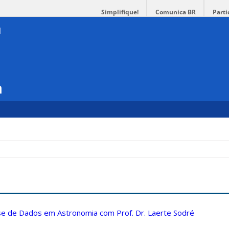
Simplifique!
Comunica BR
Parti
a
ise de Dados em Astronomia com Prof. Dr. Laerte Sodré