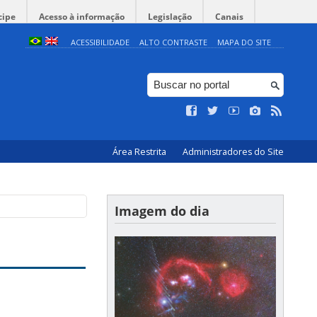
cipe
Acesso à informação
Legislação
Canais
ACESSIBILIDADE
ALTO CONTRASTE
MAPA DO SITE
Área Restrita
Administradores do Site
Imagem do dia