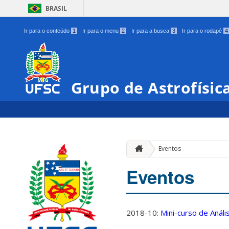
BRASIL
Ir para o conteúdo
1
Ir para o menu
2
Ir para a busca
3
Ir para o rodapé
4
Grupo de Astrofísic
Eventos
Eventos
2018-10:
Mini-curso de Anál