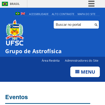
BRASIL
Simplifique!
ACESSIBILIDADE
ALTO CONTRASTE
MAPA DO SITE
Comunica BR
Participe
Acesso à informação
Legislação
Grupo de Astrofísica
Canais
Área Restrita
Administradores do Site
MENU
Eventos