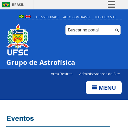
BRASIL
Simplifique!
ACESSIBILIDADE
ALTO CONTRASTE
MAPA DO SITE
Comunica BR
Participe
Acesso à informação
Legislação
0:00
Grupo de Astrofísica
Canais
Área Restrita
Administradores do Site
1:00
MENU
2:00
3:00
Eventos
4:00