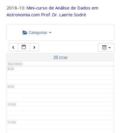
2018-10:
Mini-curso de Análise de Dados em
Astronomia com Prof. Dr. Laerte Sodré
5:00
Categorias
6:00
7:00
25
DOM
Dia inteiro
8:00
9:00
10:00
11:00