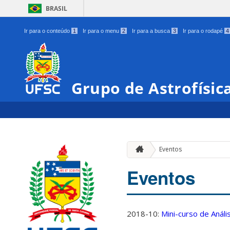
BRASIL
Ir para o conteúdo
1
Ir para o menu
2
Ir para a busca
3
Ir para o rodapé
4
Grupo de Astrofísic
Eventos
Eventos
2018-10:
Mini-curso de Anál