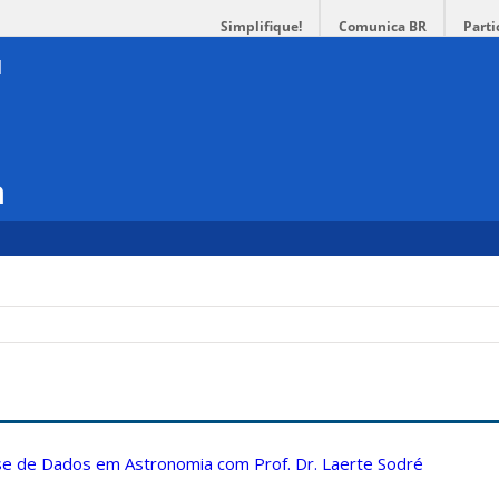
Simplifique!
Comunica BR
Parti
a
ise de Dados em Astronomia com Prof. Dr. Laerte Sodré