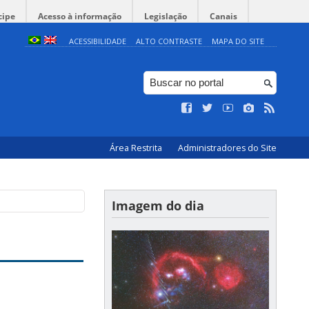
cipe
Acesso à informação
Legislação
Canais
ACESSIBILIDADE
ALTO CONTRASTE
MAPA DO SITE
Área Restrita
Administradores do Site
Imagem do dia