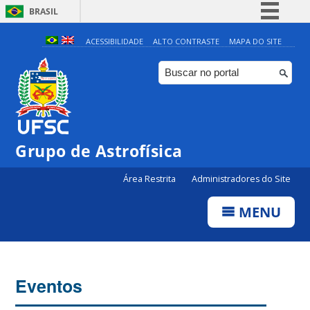
BRASIL
Simplifique!
ACESSIBILIDADE
ALTO CONTRASTE
MAPA DO SITE
Comunica BR
Participe
Acesso à informação
Legislação
Grupo de Astrofísica
Canais
Área Restrita
Administradores do Site
MENU
Eventos