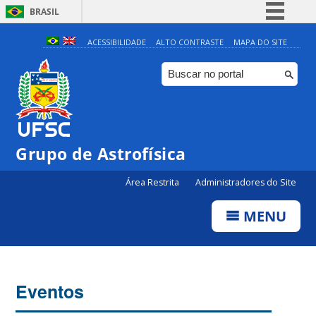
BRASIL
Simplifique!
ACESSIBILIDADE
ALTO CONTRASTE
MAPA DO SITE
Comunica BR
Participe
Acesso à informação
Legislação
Grupo de Astrofísica
Canais
Área Restrita
Administradores do Site
MENU
Eventos