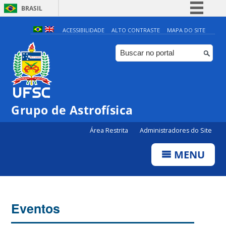
BRASIL
Simplifique!
ACESSIBILIDADE
ALTO CONTRASTE
MAPA DO SITE
Comunica BR
Participe
Acesso à informação
Legislação
0:00
Grupo de Astrofísica
Canais
Área Restrita
Administradores do Site
1:00
MENU
2:00
3:00
Eventos
4:00