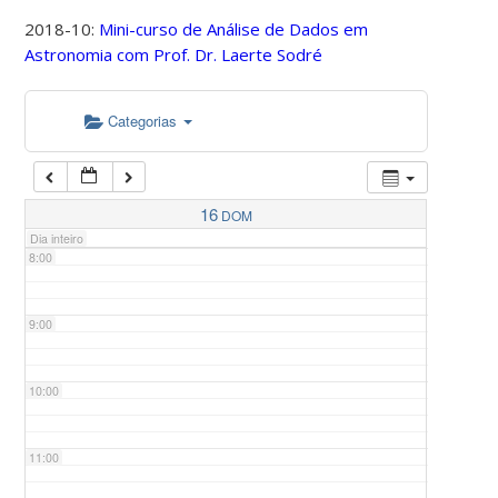
2018-10:
Mini-curso de Análise de Dados em
Astronomia com Prof. Dr. Laerte Sodré
5:00
Categorias
6:00
7:00
16
DOM
Dia inteiro
8:00
9:00
10:00
11:00