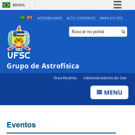
BRASIL
Simplifique!
ACESSIBILIDADE
ALTO CONTRASTE
MAPA DO SITE
Comunica BR
Participe
Acesso à informação
Legislação
0:00
Grupo de Astrofísica
Canais
Área Restrita
Administradores do Site
1:00
MENU
2:00
3:00
Eventos
4:00