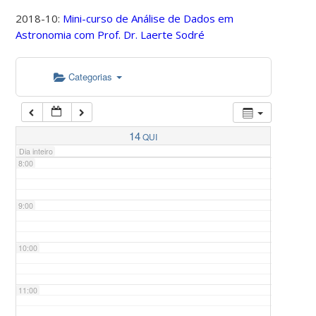
2018-10:
Mini-curso de Análise de Dados em
Astronomia com Prof. Dr. Laerte Sodré
5:00
Categorias
6:00
7:00
14
QUI
Dia inteiro
8:00
9:00
10:00
11:00