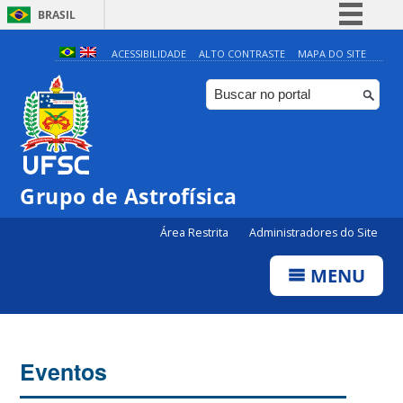
BRASIL
Simplifique!
ACESSIBILIDADE
ALTO CONTRASTE
MAPA DO SITE
Comunica BR
Participe
Acesso à informação
Legislação
Grupo de Astrofísica
Canais
Área Restrita
Administradores do Site
MENU
Eventos