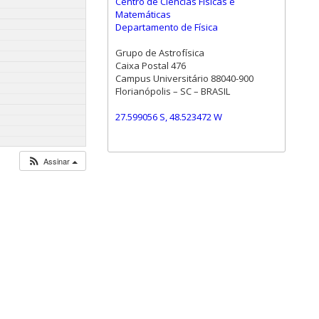
Centro de Ciências Físicas e
Matemáticas
Departamento de Física
Grupo de Astrofísica
Caixa Postal 476
Campus Universitário 88040-900
Florianópolis – SC – BRASIL
27.599056 S, 48.523472 W
Assinar