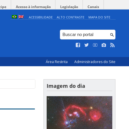
cipe
Acesso à informação
Legislação
Canais
ACESSIBILIDADE
ALTO CONTRASTE
MAPA DO SITE
Área Restrita
Administradores do Site
Imagem do dia