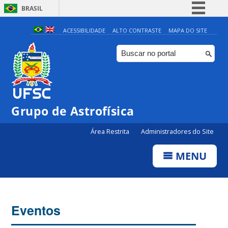
BRASIL
Simplifique!
ACESSIBILIDADE
ALTO CONTRASTE
MAPA DO SITE
Comunica BR
Participe
Acesso à informação
Legislação
Grupo de Astrofísica
Canais
Área Restrita
Administradores do Site
MENU
Eventos