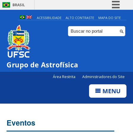
BRASIL
Simplifique!
ACESSIBILIDADE
ALTO CONTRASTE
MAPA DO SITE
Comunica BR
Participe
Acesso à informação
Legislação
Grupo de Astrofísica
Canais
Área Restrita
Administradores do Site
MENU
Eventos