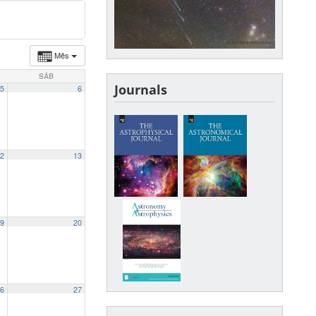
Mês
SÁB
Journals
5
6
2
13
9
20
6
27