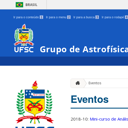
BRASIL
Ir para o conteúdo
1
Ir para o menu
2
Ir para a busca
3
Ir para o rodapé
4
Grupo de Astrofísic
Eventos
Eventos
2018-10:
Mini-curso de Anál