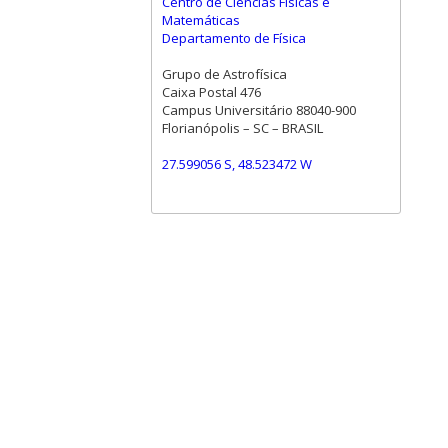
Centro de Ciências Físicas e
Matemáticas
Departamento de Física
Grupo de Astrofísica
Caixa Postal 476
Campus Universitário 88040-900
Florianópolis – SC – BRASIL
27.599056 S, 48.523472 W