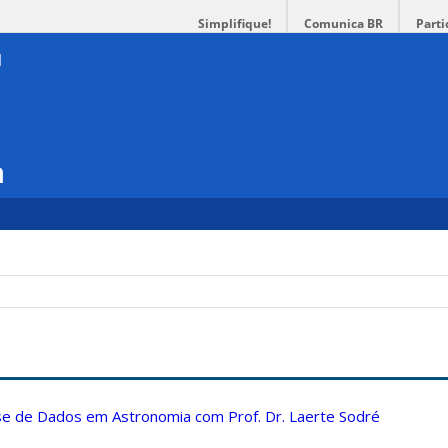
Simplifique!
Comunica BR
Parti
a
ise de Dados em Astronomia com Prof. Dr. Laerte Sodré