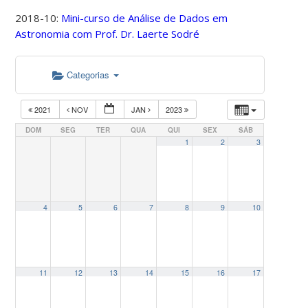
2018-10:
Mini-curso de Análise de Dados em
Astronomia com Prof. Dr. Laerte Sodré
Categorias
2021
NOV
JAN
2023
DOM
SEG
TER
QUA
QUI
SEX
SÁB
1
2
3
4
5
6
7
8
9
10
11
12
13
14
15
16
17