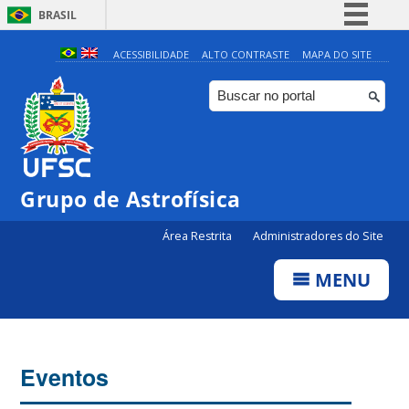
BRASIL
Simplifique!
ACESSIBILIDADE
ALTO CONTRASTE
MAPA DO SITE
Comunica BR
Participe
Acesso à informação
Legislação
Grupo de Astrofísica
Canais
Área Restrita
Administradores do Site
MENU
Eventos