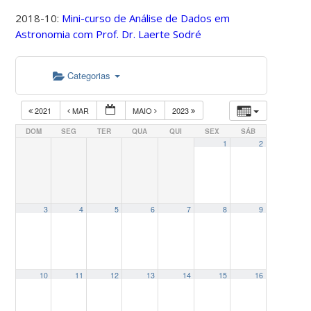
2018-10:
Mini-curso de Análise de Dados em
Astronomia com Prof. Dr. Laerte Sodré
Categorias
2021
MAR
MAIO
2023
DOM
SEG
TER
QUA
QUI
SEX
SÁB
1
2
3
4
5
6
7
8
9
10
11
12
13
14
15
16