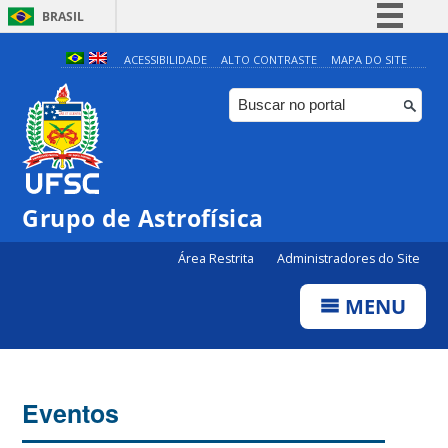
BRASIL
Simplifique!
ACESSIBILIDADE
ALTO CONTRASTE
MAPA DO SITE
Comunica BR
Participe
Acesso à informação
Legislação
Grupo de Astrofísica
Canais
Área Restrita
Administradores do Site
MENU
Eventos