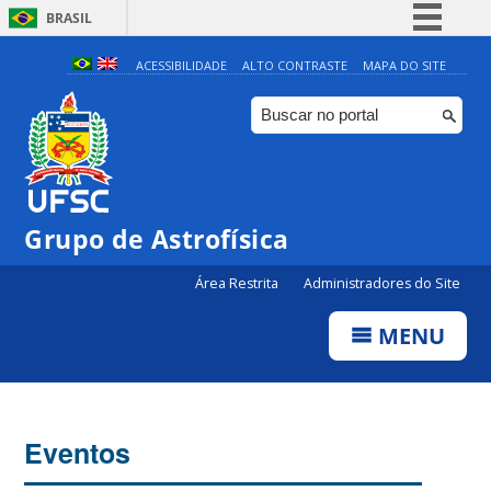
BRASIL
Simplifique!
ACESSIBILIDADE
ALTO CONTRASTE
MAPA DO SITE
Comunica BR
Participe
Acesso à informação
Legislação
Grupo de Astrofísica
Canais
Área Restrita
Administradores do Site
MENU
Eventos