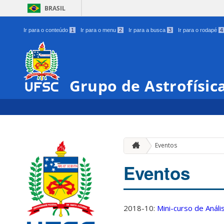
BRASIL
Ir para o conteúdo
1
Ir para o menu
2
Ir para a busca
3
Ir para o rodapé
4
Grupo de Astrofísic
Eventos
Eventos
2018-10:
Mini-curso de Anál