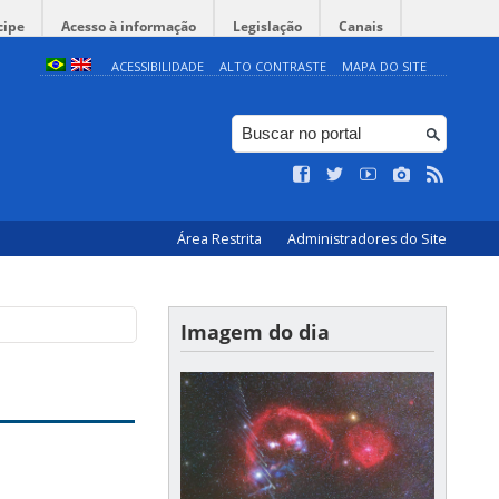
cipe
Acesso à informação
Legislação
Canais
ACESSIBILIDADE
ALTO CONTRASTE
MAPA DO SITE
Área Restrita
Administradores do Site
Imagem do dia