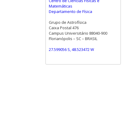
Centro de Ciências Físicas e
Matemáticas
Departamento de Física
Grupo de Astrofísica
Caixa Postal 476
Campus Universitário 88040-900
Florianópolis – SC – BRASIL
27.599056 S, 48.523472 W