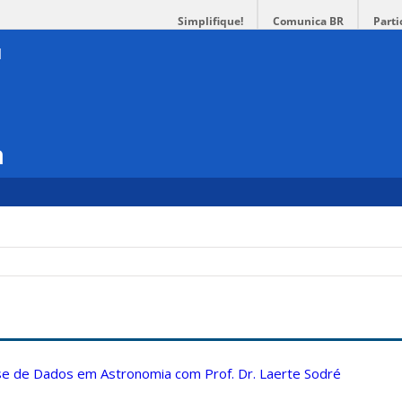
Simplifique!
Comunica BR
Parti
a
ise de Dados em Astronomia com Prof. Dr. Laerte Sodré