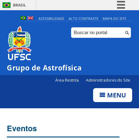
BRASIL
Simplifique!
ACESSIBILIDADE
ALTO CONTRASTE
MAPA DO SITE
Comunica BR
Participe
Acesso à informação
Legislação
Grupo de Astrofísica
Canais
Área Restrita
Administradores do Site
MENU
Eventos