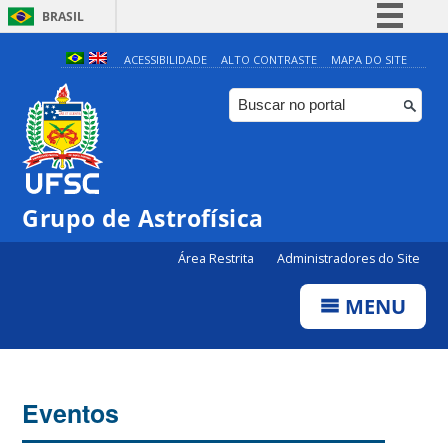
BRASIL
Simplifique!
ACESSIBILIDADE
ALTO CONTRASTE
MAPA DO SITE
Comunica BR
Participe
Acesso à informação
Legislação
Grupo de Astrofísica
Canais
Área Restrita
Administradores do Site
MENU
Eventos