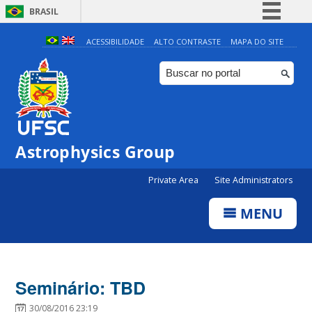
BRASIL
Simplifique!
ACESSIBILIDADE
ALTO CONTRASTE
MAPA DO SITE
Comunica BR
Participe
Acesso à informação
Legislação
Astrophysics Group
Canais
Private Area
Site Administrators
MENU
Seminário: TBD
30/08/2016 23:19